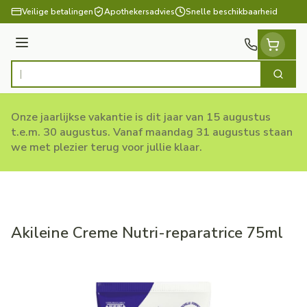
Ga naar de inhoud
Veilige betalingen
Apothekersadvies
Snelle beschikbaarheid
Menu
Zoek
Product, merk, categorie...
Onze jaarlijkse vakantie is dit jaar van 15 augustus
t.e.m. 30 augustus. Vanaf maandag 31 augustus staan
we met plezier terug voor jullie klaar.
Akileine Creme Nutri-reparatrice 75ml