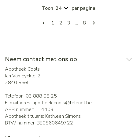
Toon
per pagina
Pagina's
U lees momenteel pagina
Pagina
Pagina
Pagina
1
2
3
...
8
Neem contact met ons op
Apotheek Cools
Jan Van Eycklei 2
2840
Reet
Telefoon:
03 888 08 25
E-mailadres:
apotheek.cools@
telenet.be
APB nummer:
114403
Apotheek titularis:
Kathleen Simons
BTW nummer:
BE0860649722