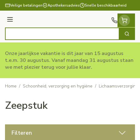
Ga naar de inhoud
Veilige betalingen
Apothekersadvies
Snelle beschikbaarheid
Menu
Zoek
Product, merk, categorie...
Onze jaarlijkse vakantie is dit jaar van 15 augustus
t.e.m. 30 augustus. Vanaf maandag 31 augustus staan
we met plezier terug voor jullie klaar.
Home
/
Schoonheid, verzorging en hygiëne
/
Lichaamsverzorging
Zeepstuk
Filteren