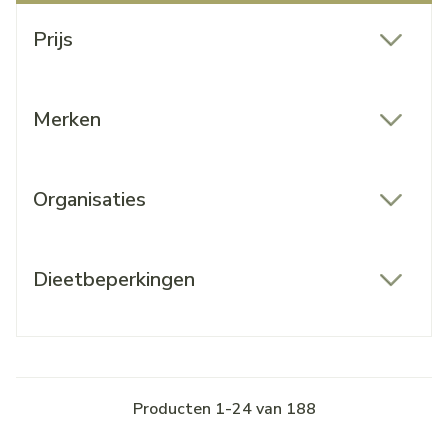
Doorgaan naar productlijst
Prijs
filter
Merken
filter
Organisaties
filter
Dieetbeperkingen
filter
Producten
1
-
24
van
188