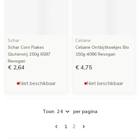
Schar
Celiane
Schar Corn Flakes
Celiane Ontbijtkoekjes Bio
Glutenvrij 250g 6587
150g 4086 Revogan
Revogan
€ 2,64
€ 4,75
Niet beschikbaar
Niet beschikbaar
Toon
per pagina
Pagina's
U lees momenteel pagina
Pagina
1
2