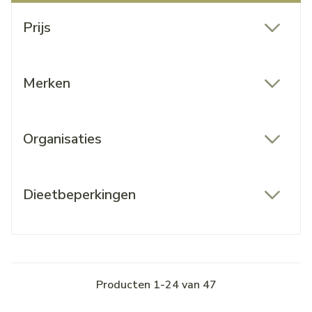
Doorgaan naar productlijst
Prijs
filter
Merken
filter
Organisaties
filter
Dieetbeperkingen
filter
Producten
1
-
24
van
47