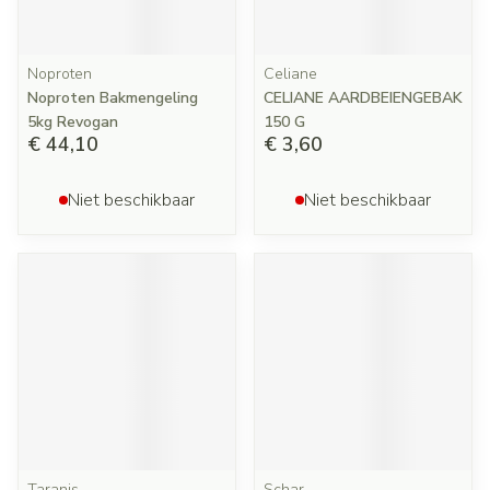
Noproten
Celiane
Noproten Bakmengeling
CELIANE AARDBEIENGEBAK
5kg Revogan
150 G
€ 44,10
€ 3,60
Niet beschikbaar
Niet beschikbaar
Taranis
Schar