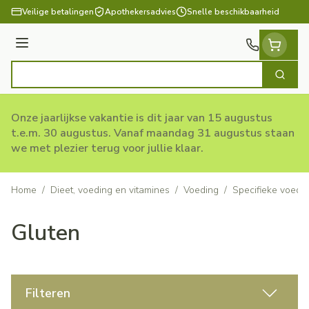
Ga naar de inhoud
Veilige betalingen
Apothekersadvies
Snelle beschikbaarheid
Menu
Zoek
Product, merk, categorie...
Onze jaarlijkse vakantie is dit jaar van 15 augustus
t.e.m. 30 augustus. Vanaf maandag 31 augustus staan
we met plezier terug voor jullie klaar.
Home
/
Dieet, voeding en vitamines
/
Voeding
/
Specifieke voedi
Gluten
Filteren