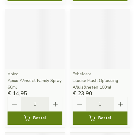
Apixo
Febelcare
Apixo A/insect Family Spray
Lilouse Flash Oplossing
60ml
A/luis&neten 100ml
€ 14,95
€ 23,90
Aantal
Aantal
Bestel
Bestel