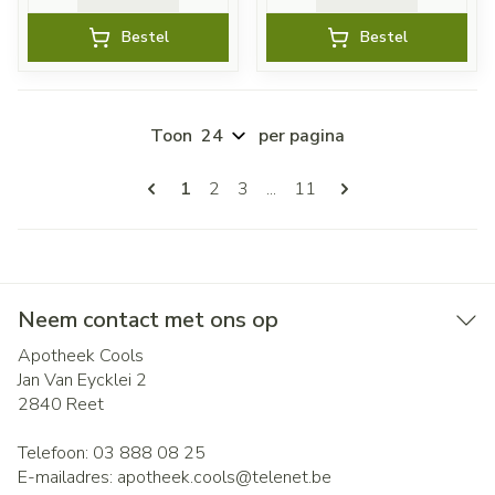
Bestel
Bestel
Toon
per pagina
Pagina's
U lees momenteel pagina
Pagina
Pagina
Pagina
1
2
3
...
11
Neem contact met ons op
Apotheek Cools
Jan Van Eycklei 2
2840
Reet
Telefoon:
03 888 08 25
E-mailadres:
apotheek.cools@
telenet.be