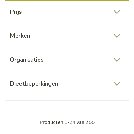
Doorgaan naar productlijst
Prijs
filter
Merken
filter
Organisaties
filter
Dieetbeperkingen
filter
Producten
1
-
24
van
255