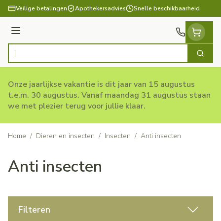
Ga naar de inhoud
Veilige betalingen
Apothekersadvies
Snelle beschikbaarheid
Menu
Zoek
Product, merk, categorie...
Onze jaarlijkse vakantie is dit jaar van 15 augustus
t.e.m. 30 augustus. Vanaf maandag 31 augustus staan
we met plezier terug voor jullie klaar.
Home
/
Dieren en insecten
/
Insecten
/
Anti insecten
Anti insecten
Filteren