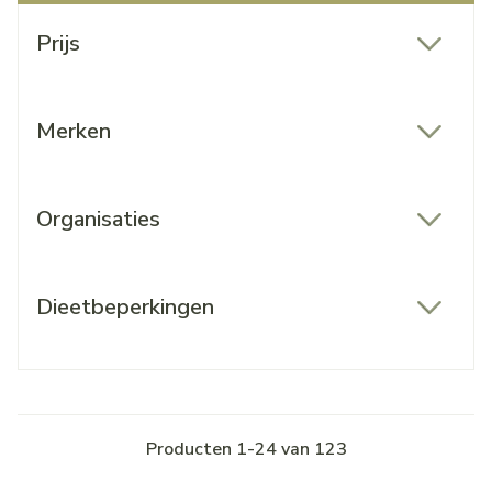
Doorgaan naar productlijst
Prijs
filter
Merken
filter
Organisaties
filter
Dieetbeperkingen
filter
Producten
1
-
24
van
123