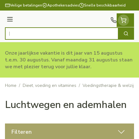
Ga naar de inhoud
Veilige betalingen
Apothekersadvies
Snelle beschikbaarheid
Menu
Zoek
Product, merk, categorie...
Onze jaarlijkse vakantie is dit jaar van 15 augustus
t.e.m. 30 augustus. Vanaf maandag 31 augustus staan
we met plezier terug voor jullie klaar.
Home
/
Dieet, voeding en vitamines
/
Voedingstherapie & welzijn
Luchtwegen en ademhalen
Filteren