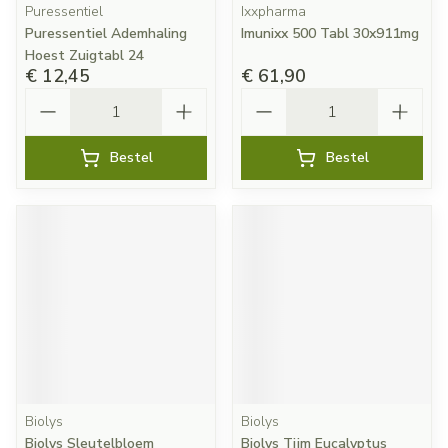
Puressentiel
Ixxpharma
Puressentiel Ademhaling
Imunixx 500 Tabl 30x911mg
Hoest Zuigtabl 24
€ 12,45
€ 61,90
Aantal
Aantal
Bestel
Bestel
Biolys
Biolys
Biolys Sleutelbloem
Biolys Tijm Eucalyptus