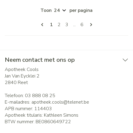
Toon
per pagina
Pagina's
U lees momenteel pagina
Pagina
Pagina
Pagina
1
2
3
...
6
Neem contact met ons op
Apotheek Cools
Jan Van Eycklei 2
2840
Reet
Telefoon:
03 888 08 25
E-mailadres:
apotheek.cools@
telenet.be
APB nummer:
114403
Apotheek titularis:
Kathleen Simons
BTW nummer:
BE0860649722