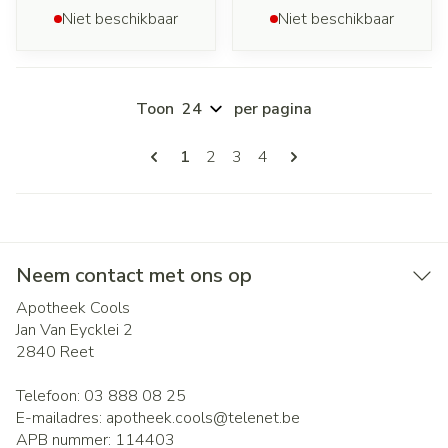
Niet beschikbaar
Niet beschikbaar
Toon
per pagina
Pagina's
U lees momenteel pagina
Pagina
Pagina
Pagina
1
2
3
4
Neem contact met ons op
Apotheek Cools
Jan Van Eycklei 2
2840
Reet
Telefoon:
03 888 08 25
E-mailadres:
apotheek.cools@
telenet.be
APB nummer:
114403