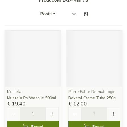
Producten
1
-
24
van
73
Sorteer op:
Mustela
Pierre Fabre Dermatologie
Mustela Ps Wasolie 500ml
Dexeryl Creme Tube 250g
€ 19,40
€ 12,00
Aantal
Aantal
Bestel
Bestel