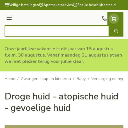
Ga naar de inhoud
Veilige betalingen
Apothekersadvies
Snelle beschikbaarheid
Menu
Zoek
Product, merk, categorie...
Onze jaarlijkse vakantie is dit jaar van 15 augustus
t.e.m. 30 augustus. Vanaf maandag 31 augustus staan
we met plezier terug voor jullie klaar.
Home
/
Zwangerschap en kinderen
/
Baby
/
Verzorging en hygi
Droge huid - atopische huid
- gevoelige huid