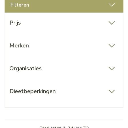
Filteren
Doorgaan naar productlijst
Prijs
filter
Merken
filter
Organisaties
filter
Dieetbeperkingen
filter