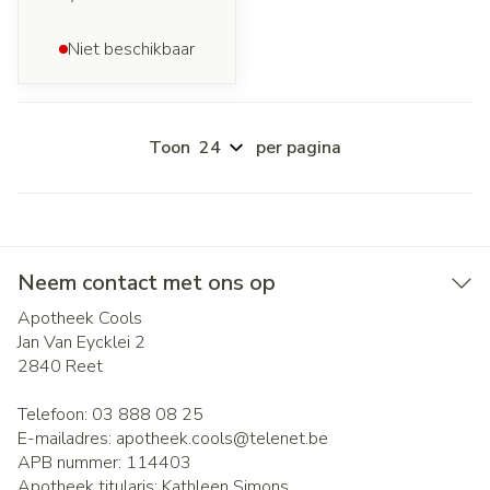
Niet beschikbaar
Toon
per pagina
Neem contact met ons op
Apotheek Cools
Jan Van Eycklei 2
2840
Reet
Telefoon:
03 888 08 25
E-mailadres:
apotheek.cools@
telenet.be
APB nummer:
114403
Apotheek titularis:
Kathleen Simons