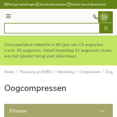
Ga naar de inhoud
Veilige betalingen
Apothekersadvies
Snelle beschikbaarheid
Menu
Zoek
Product, merk, categorie...
Onze jaarlijkse vakantie is dit jaar van 15 augustus
t.e.m. 30 augustus. Vanaf maandag 31 augustus staan
we met plezier terug voor jullie klaar.
Home
/
Thuiszorg en EHBO
/
Wondzorg
/
Compressen
/
Oogco
Oogcompressen
Filteren