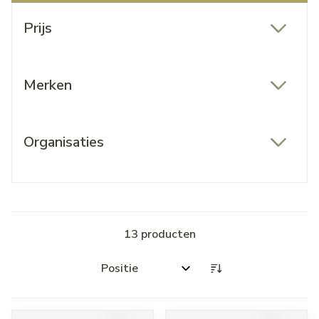
Doorgaan naar productlijst
Prijs
filter
Merken
filter
Organisaties
filter
13
producten
Sorteer op: