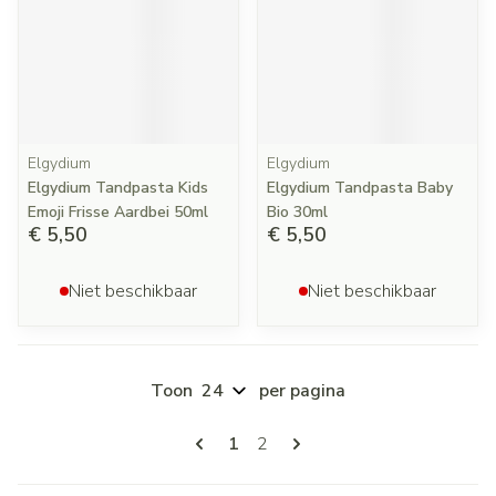
Elgydium
Elgydium
Elgydium Tandpasta Kids
Elgydium Tandpasta Baby
Emoji Frisse Aardbei 50ml
Bio 30ml
€ 5,50
€ 5,50
Niet beschikbaar
Niet beschikbaar
Toon
per pagina
Pagina's
U lees momenteel pagina
Pagina
1
2