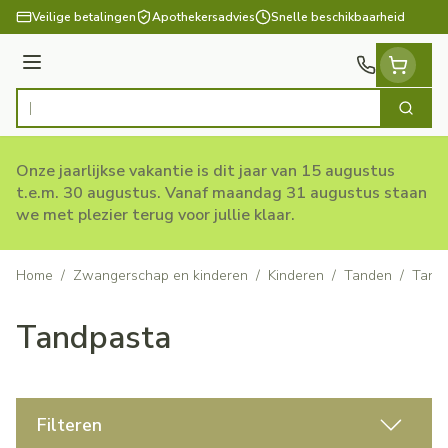
Ga naar de inhoud
Veilige betalingen
Apothekersadvies
Snelle beschikbaarheid
Menu
Zoek
Product, merk, categorie...
Onze jaarlijkse vakantie is dit jaar van 15 augustus
t.e.m. 30 augustus. Vanaf maandag 31 augustus staan
we met plezier terug voor jullie klaar.
Home
/
Zwangerschap en kinderen
/
Kinderen
/
Tanden
/
Tand
Tandpasta
Filteren