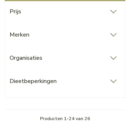
Doorgaan naar productlijst
Prijs
filter
Merken
filter
Organisaties
filter
Dieetbeperkingen
filter
Producten
1
-
24
van
26