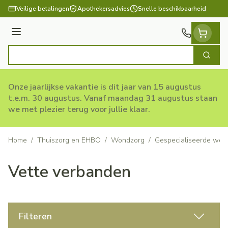
Ga naar de inhoud
Veilige betalingen
Apothekersadvies
Snelle beschikbaarheid
Menu
Zoek
Product, merk, categorie...
Onze jaarlijkse vakantie is dit jaar van 15 augustus
t.e.m. 30 augustus. Vanaf maandag 31 augustus staan
we met plezier terug voor jullie klaar.
Home
/
Thuiszorg en EHBO
/
Wondzorg
/
Gespecialiseerde won
Vette verbanden
Filteren