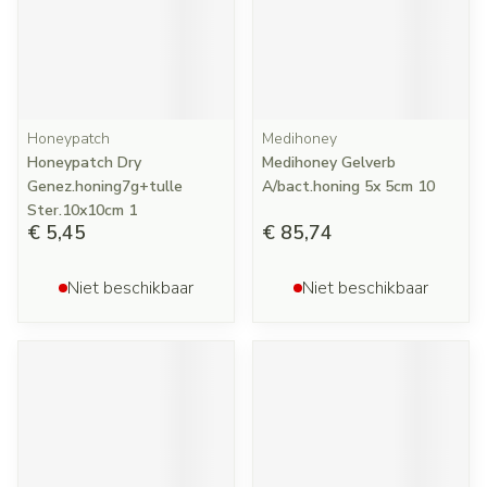
Honeypatch
Medihoney
Honeypatch Dry
Medihoney Gelverb
Genez.honing7g+tulle
A/bact.honing 5x 5cm 10
Ster.10x10cm 1
€ 5,45
€ 85,74
Niet beschikbaar
Niet beschikbaar