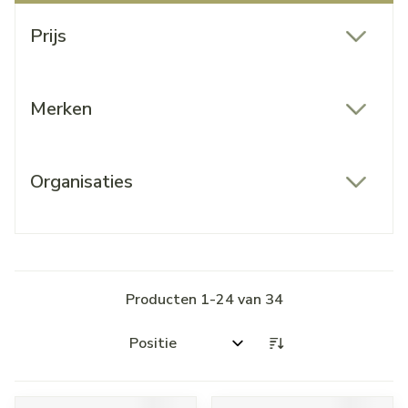
Doorgaan naar productlijst
Prijs
filter
Merken
filter
Organisaties
filter
Producten
1
-
24
van
34
Sorteer op: