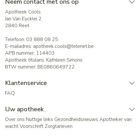
Neem contact met ons op
Apotheek Cools
Jan Van Eycklei 2
2840
Reet
Telefoon:
03 888 08 25
E-mailadres:
apotheek.cools@
telenet.be
APB nummer:
114403
Apotheek titularis:
Kathleen Simons
BTW nummer:
BE0860649722
Klantenservice
FAQ
Uw apotheek
Over ons
Nuttige links
Gezondheidsnieuws
Apotheker van
wacht
Voorschrift
Zorgtarieven