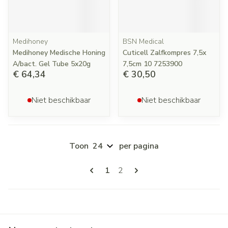
Medihoney
BSN Medical
Medihoney Medische Honing
Cuticell Zalfkompres 7,5x
A/bact. Gel Tube 5x20g
7,5cm 10 7253900
€ 64,34
€ 30,50
Niet beschikbaar
Niet beschikbaar
Toon
per pagina
Pagina's
U lees momenteel pagina
Pagina
1
2