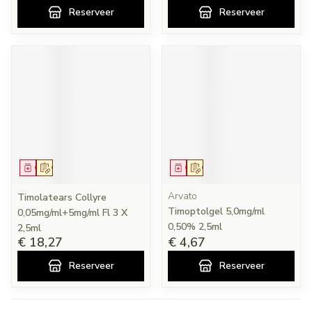
Reserveer
Reserveer
Geneesmiddel
Op voorschrift
Geneesmiddel
Op voorschrift
Arvato
Timolatears Collyre
Timoptolgel 5,0mg/ml
0,05mg/ml+5mg/ml Fl 3 X
0,50% 2,5ml
2,5ml
€ 18,27
€ 4,67
Reserveer
Reserveer