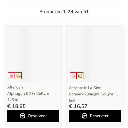
Producten
1
-
24
van
51
Geneesmiddel
Op voorschrift
Geneesmiddel
Op voorschrift
Allergan
Arteoptic La Sine
Alphagan 0,2% Collyre
Conserv.20mg/ml Collyre Fl
1x5ml
8ml
€ 18,85
€ 16,57
Reserveer
Reserveer