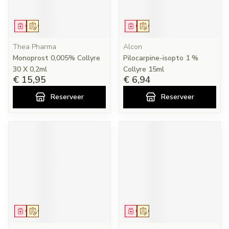
Geneesmiddel
Op voorschrift
Geneesmiddel
Op voorschrift
Thea Pharma
Alcon
Monoprost 0,005% Collyre
Pilocarpine-isopto 1 %
30 X 0,2ml
Collyre 15ml
€ 15,95
€ 6,94
Reserveer
Reserveer
Geneesmiddel
Op voorschrift
Geneesmiddel
Op voorschrift