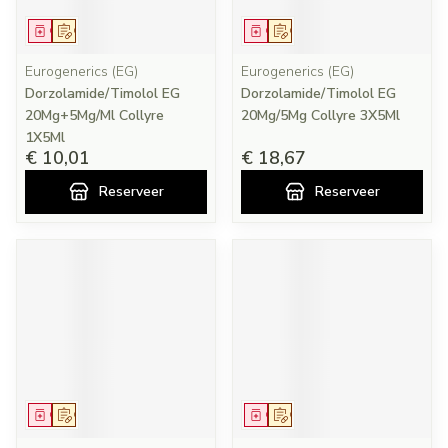
Geneesmiddel
Op voorschrift
Geneesmiddel
Op voorschrift
Eurogenerics (EG)
Eurogenerics (EG)
Dorzolamide/Timolol EG
Dorzolamide/Timolol EG
20Mg+5Mg/Ml Collyre
20Mg/5Mg Collyre 3X5Ml
1X5Ml
€ 10,01
€ 18,67
Reserveer
Reserveer
Geneesmiddel
Op voorschrift
Geneesmiddel
Op voorschrift