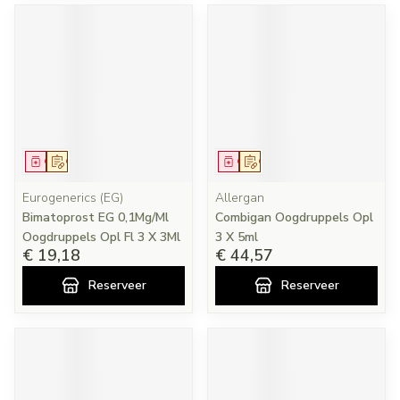
Geneesmiddel
Op voorschrift
Geneesmiddel
Op voorschrift
Eurogenerics (EG)
Allergan
Bimatoprost EG 0,1Mg/Ml
Combigan Oogdruppels Opl
Oogdruppels Opl Fl 3 X 3Ml
3 X 5ml
€ 19,18
€ 44,57
Reserveer
Reserveer