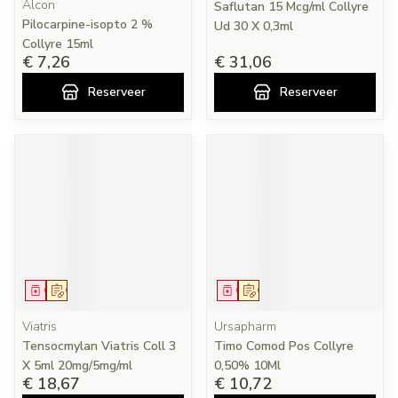
Alcon
Saflutan 15 Mcg/ml Collyre
Pilocarpine-isopto 2 %
Ud 30 X 0,3ml
Collyre 15ml
€ 7,26
€ 31,06
Reserveer
Reserveer
Geneesmiddel
Op voorschrift
Geneesmiddel
Op voorschrift
Viatris
Ursapharm
Tensocmylan Viatris Coll 3
Timo Comod Pos Collyre
X 5ml 20mg/5mg/ml
0,50% 10Ml
€ 18,67
€ 10,72