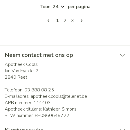
Toon
per pagina
Pagina's
U lees momenteel pagina
Pagina
Pagina
1
2
3
Neem contact met ons op
Apotheek Cools
Jan Van Eycklei 2
2840
Reet
Telefoon:
03 888 08 25
E-mailadres:
apotheek.cools@
telenet.be
APB nummer:
114403
Apotheek titularis:
Kathleen Simons
BTW nummer:
BE0860649722