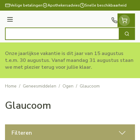
Ga naar de inhoud
Veilige betalingen
Apothekersadvies
Snelle beschikbaarheid
Menu
Zoek
Product, merk, categorie...
Onze jaarlijkse vakantie is dit jaar van 15 augustus
t.e.m. 30 augustus. Vanaf maandag 31 augustus staan
we met plezier terug voor jullie klaar.
Home
/
Geneesmiddelen
/
Ogen
/
Glaucoom
Glaucoom
Filteren