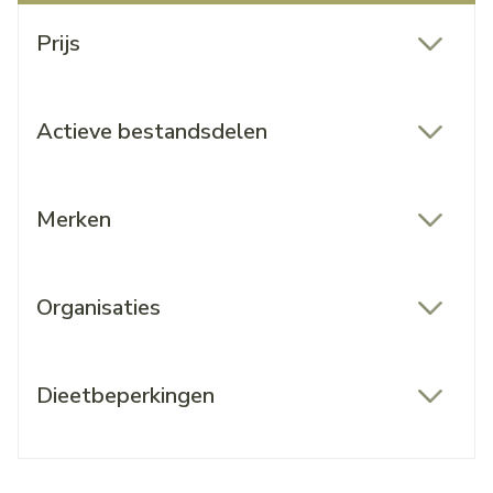
Doorgaan naar productlijst
Prijs
filter
Actieve bestandsdelen
filter
Merken
filter
Organisaties
filter
Dieetbeperkingen
filter