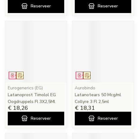
Reserveer
Reserveer
Geneesmiddel
Op voorschrift
Geneesmiddel
Op voorschrift
Eurogenerics (EG)
Aurobindo
Latanoprost Timolol EG
Latanotears 50 Mcg/ml
Oogdruppels Fl 3X2,5Ml
Collyre 3 Fl 2,5ml
€ 18,26
€ 18,31
Reserveer
Reserveer