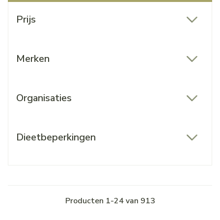
Doorgaan naar productlijst
Prijs
filter
Merken
filter
Organisaties
filter
Dieetbeperkingen
filter
Producten
1
-
24
van
913