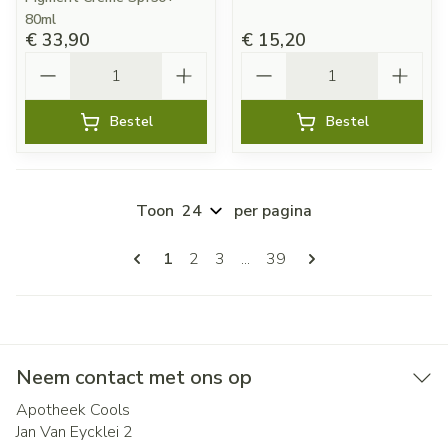
80ml
€ 33,90
€ 15,20
Aantal
Aantal
Bestel
Bestel
Toon
per pagina
Pagina's
U lees momenteel pagina
Pagina
Pagina
Pagina
1
2
3
...
39
Neem contact met ons op
Apotheek Cools
Jan Van Eycklei 2