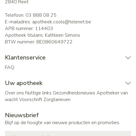
2840
Reet
Telefoon:
03 888 08 25
E-mailadres:
apotheek.cools@
telenet.be
APB nummer:
114403
Apotheek titularis:
Kathleen Simons
BTW nummer:
BE0860649722
Klantenservice
FAQ
Uw apotheek
Over ons
Nuttige links
Gezondheidsnieuws
Apotheker van
wacht
Voorschrift
Zorgtarieven
Nieuwsbrief
Blijf op de hoogte van nieuwe producten en promoties
E-mail adres