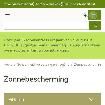
Ga naar de inhoud
Veilige betalingen
Apothekersadvies
Snelle beschikbaarheid
Menu
Zoek
Product, merk, categorie...
Onze jaarlijkse vakantie is dit jaar van 15 augustus
t.e.m. 30 augustus. Vanaf maandag 31 augustus staan
we met plezier terug voor jullie klaar.
Home
/
Schoonheid, verzorging en hygiëne
/
Zonnebescherming
Zonnebescherming
Filteren