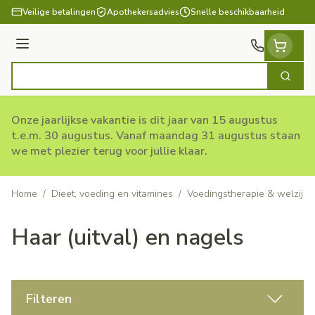
Ga naar de inhoud
Veilige betalingen
Apothekersadvies
Snelle beschikbaarheid
Menu
Zoek
Product, merk, categorie...
Onze jaarlijkse vakantie is dit jaar van 15 augustus
t.e.m. 30 augustus. Vanaf maandag 31 augustus staan
we met plezier terug voor jullie klaar.
Home
/
Dieet, voeding en vitamines
/
Voedingstherapie & welzijn
Haar (uitval) en nagels
Filteren