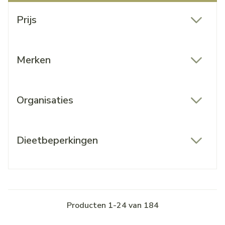
Doorgaan naar productlijst
Prijs
filter
Merken
filter
Organisaties
filter
Dieetbeperkingen
filter
Producten
1
-
24
van
184