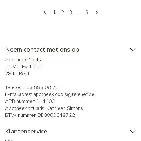
Pagina's
U lees momenteel pagina
Pagina
Pagina
Pagina
1
2
3
...
8
Neem contact met ons op
Apotheek Cools
Jan Van Eycklei 2
2840
Reet
Telefoon:
03 888 08 25
E-mailadres:
apotheek.cools@
telenet.be
APB nummer:
114403
Apotheek titularis:
Kathleen Simons
BTW nummer:
BE0860649722
Klantenservice