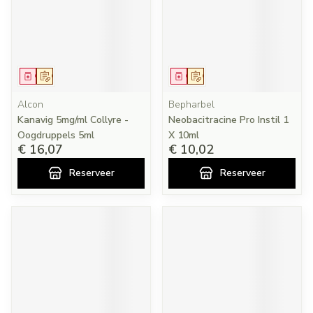
Geneesmiddel
Op voorschrift
Geneesmiddel
Op voorschrift
Alcon
Bepharbel
Kanavig 5mg/ml Collyre -
Neobacitracine Pro Instil 1
Oogdruppels 5ml
X 10ml
€ 16,07
€ 10,02
Reserveer
Reserveer