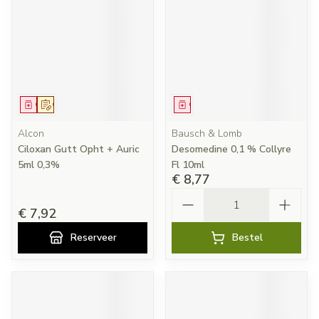
Geneesmiddel
Op voorschrift
Geneesmiddel
Alcon
Bausch & Lomb
Ciloxan Gutt Opht + Auric
Desomedine 0,1 % Collyre
5ml 0,3%
Fl 10ml
€ 8,77
Aantal
€ 7,92
Reserveer
Bestel