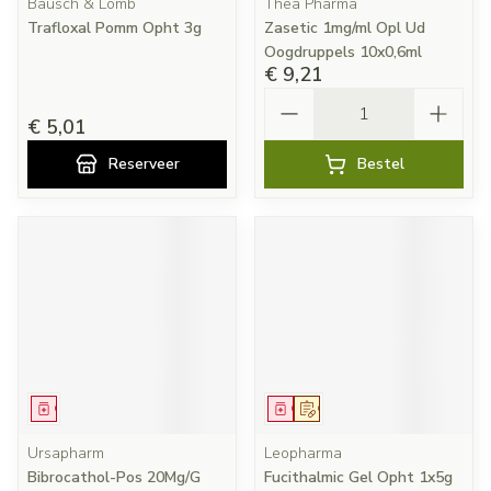
Bausch & Lomb
Thea Pharma
Trafloxal Pomm Opht 3g
Zasetic 1mg/ml Opl Ud
Oogdruppels 10x0,6ml
€ 9,21
Aantal
€ 5,01
Reserveer
Bestel
Geneesmiddel
Geneesmiddel
Op voorschrift
Ursapharm
Leopharma
Bibrocathol-Pos 20Mg/G
Fucithalmic Gel Opht 1x5g