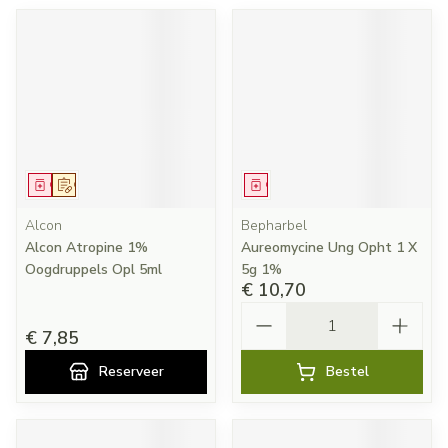
Geneesmiddel
Op voorschrift
Geneesmiddel
Alcon
Bepharbel
Alcon Atropine 1%
Aureomycine Ung Opht 1 X
Oogdruppels Opl 5ml
5g 1%
€ 10,70
Aantal
€ 7,85
Reserveer
Bestel