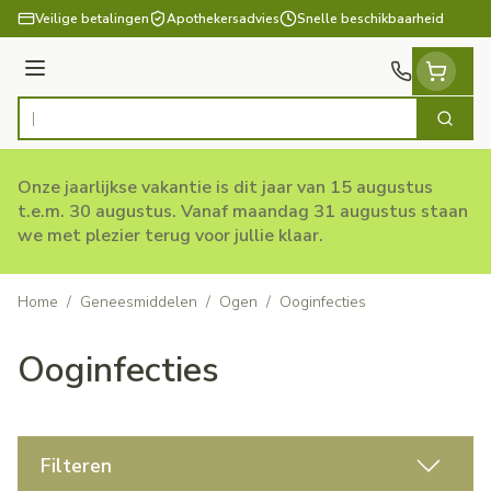
Ga naar de inhoud
Veilige betalingen
Apothekersadvies
Snelle beschikbaarheid
Menu
Zoek
Product, merk, categorie...
Onze jaarlijkse vakantie is dit jaar van 15 augustus
t.e.m. 30 augustus. Vanaf maandag 31 augustus staan
we met plezier terug voor jullie klaar.
Home
/
Geneesmiddelen
/
Ogen
/
Ooginfecties
Ooginfecties
Filteren