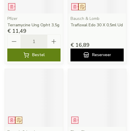
Geneesmiddel
Geneesmiddel
Op voorschrift
Pfizer
Bausch & Lomb
Terramycine Ung Opht 3,5g
Trafloxal Edo 30 X 0,5ml Ud
€ 11,49
Aantal
€ 16,89
Bestel
Reserveer
Geneesmiddel
Op voorschrift
Geneesmiddel