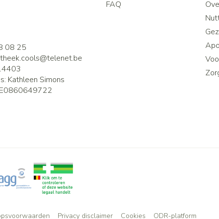
FAQ
Ove
2
Nutt
Gez
Apo
8 08 25
theek.cools@
telenet.be
Voor
14403
Zor
is:
Kathleen Simons
E0860649722
opsvoorwaarden
Privacy disclaimer
Cookies
ODR-platform