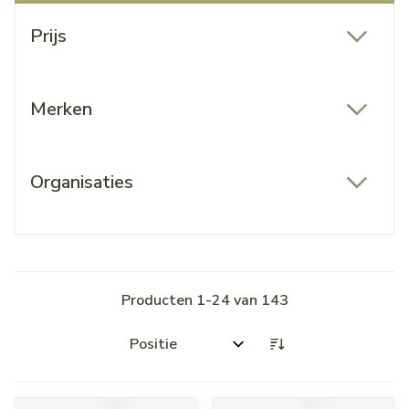
Doorgaan naar productlijst
Prijs
filter
Merken
filter
Organisaties
filter
Producten
1
-
24
van
143
Sorteer op: