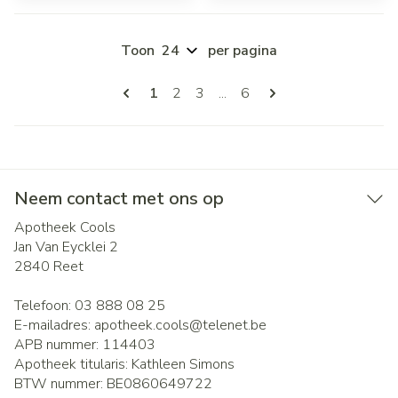
Toon
per pagina
Pagina's
U lees momenteel pagina
Pagina
Pagina
Pagina
1
2
3
...
6
Neem contact met ons op
Apotheek Cools
Jan Van Eycklei 2
2840
Reet
Telefoon:
03 888 08 25
E-mailadres:
apotheek.cools@
telenet.be
APB nummer:
114403
Apotheek titularis:
Kathleen Simons
BTW nummer:
BE0860649722