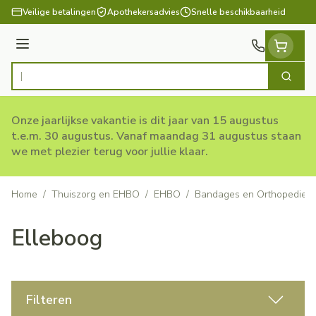
Ga naar de inhoud
Veilige betalingen
Apothekersadvies
Snelle beschikbaarheid
Menu
Zoek
Product, merk, categorie...
Onze jaarlijkse vakantie is dit jaar van 15 augustus
t.e.m. 30 augustus. Vanaf maandag 31 augustus staan
we met plezier terug voor jullie klaar.
Home
/
Thuiszorg en EHBO
/
EHBO
/
Bandages en Orthopedie -
Elleboog
Filteren