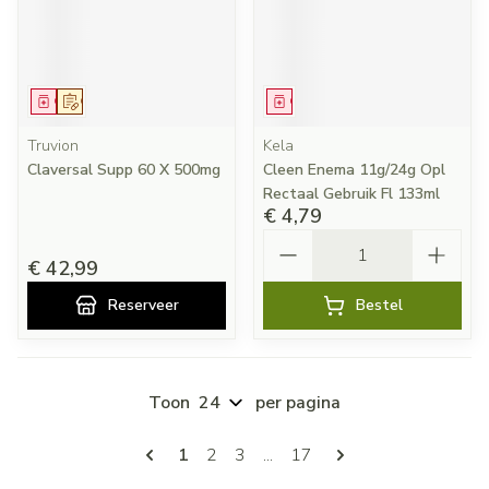
Geneesmiddel
Op voorschrift
Geneesmiddel
Truvion
Kela
Claversal Supp 60 X 500mg
Cleen Enema 11g/24g Opl
Rectaal Gebruik Fl 133ml
€ 4,79
Aantal
€ 42,99
Reserveer
Bestel
Toon
per pagina
Pagina's
U lees momenteel pagina
Pagina
Pagina
Pagina
1
2
3
...
17