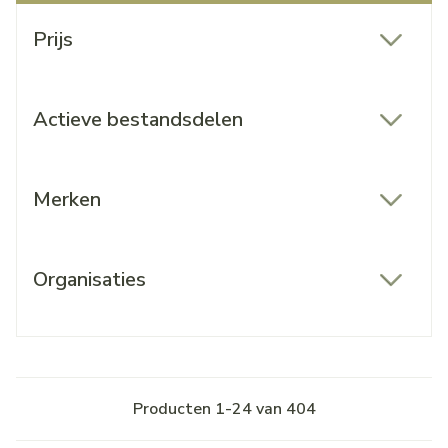
Doorgaan naar productlijst
Prijs
filter
Actieve bestandsdelen
filter
Merken
filter
Organisaties
filter
Producten
1
-
24
van
404