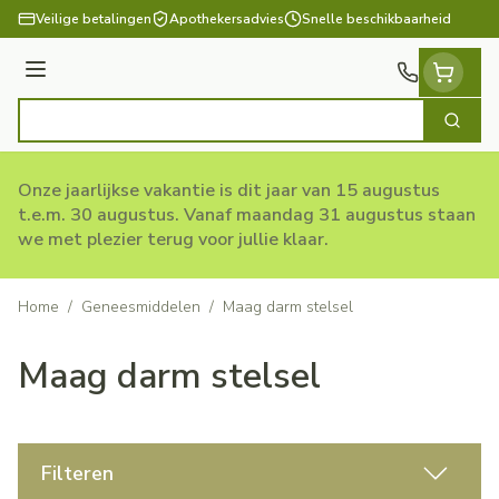
Ga naar de inhoud
Veilige betalingen
Apothekersadvies
Snelle beschikbaarheid
Menu
Zoek
Product, merk, categorie...
Onze jaarlijkse vakantie is dit jaar van 15 augustus
t.e.m. 30 augustus. Vanaf maandag 31 augustus staan
we met plezier terug voor jullie klaar.
Home
/
Geneesmiddelen
/
Maag darm stelsel
Maag darm stelsel
Filteren