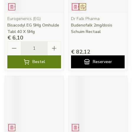
Geneesmiddel
Geneesmiddel
Op voorschrift
Eurogenerics (EG)
Dr Falk Pharma
Bisacodyl EG 5Mg Omhulde
Budenofalk 2mg/dosis
Tabl 40 X 5Mg
Schuim Rectaal
€ 6,10
Aantal
€ 82,12
Bestel
Reserveer
Geneesmiddel
Geneesmiddel