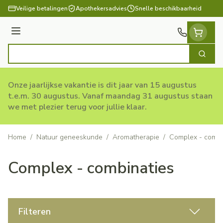
Ga naar de inhoud
Veilige betalingen
Apothekersadvies
Snelle beschikbaarheid
Menu
Zoek
Product, merk, categorie...
Onze jaarlijkse vakantie is dit jaar van 15 augustus
t.e.m. 30 augustus. Vanaf maandag 31 augustus staan
we met plezier terug voor jullie klaar.
Home
/
Natuur geneeskunde
/
Aromatherapie
/
Complex - combi
Complex - combinaties
Filteren