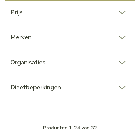
Doorgaan naar productlijst
Prijs
filter
Merken
filter
Organisaties
filter
Dieetbeperkingen
filter
Producten
1
-
24
van
32