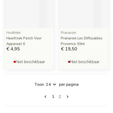
Heathtek
Pranarom
Heathtek Patch Voor
Pranarom Les Diffusables
Apparaat 6
Provence 30ml
€ 4,95
€ 19,50
Niet beschikbaar
Niet beschikbaar
Toon
per pagina
Pagina's
U lees momenteel pagina
Pagina
1
2