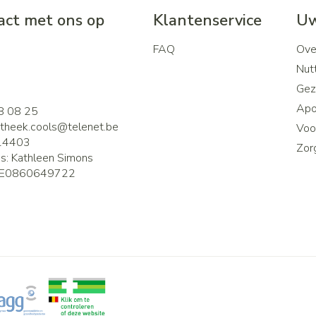
ct met ons op
Klantenservice
Uw
FAQ
Ove
2
Nutt
Gez
Apo
8 08 25
theek.cools@
telenet.be
Voor
14403
Zor
is:
Kathleen Simons
E0860649722