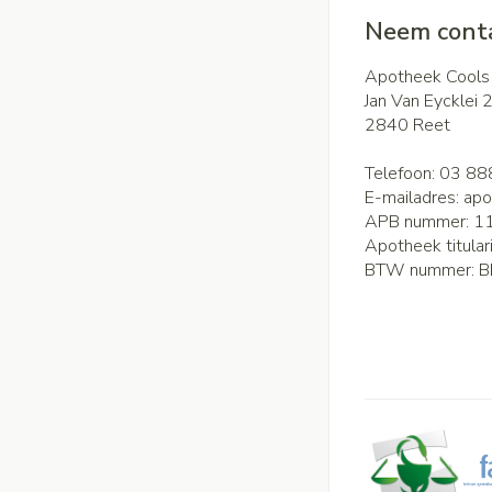
Neem conta
Apotheek Cools
Jan Van Eycklei 
2840
Reet
Telefoon:
03 88
E-mailadres:
apo
APB nummer:
1
Apotheek titular
BTW nummer:
B