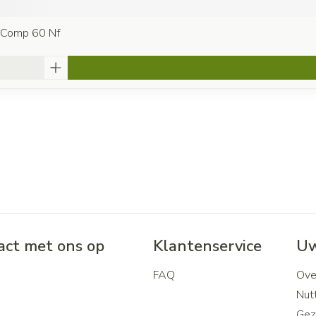
a Comp 60 Nf
ct met ons op
Klantenservice
Uw
FAQ
Ove
2
Nutt
Gez