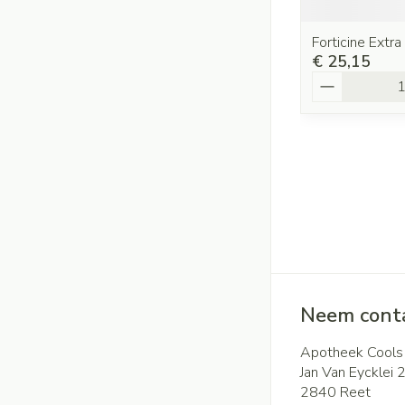
Forticine Extr
€ 25,15
Aantal
Neem conta
Apotheek Cools
Jan Van Eycklei 
2840
Reet