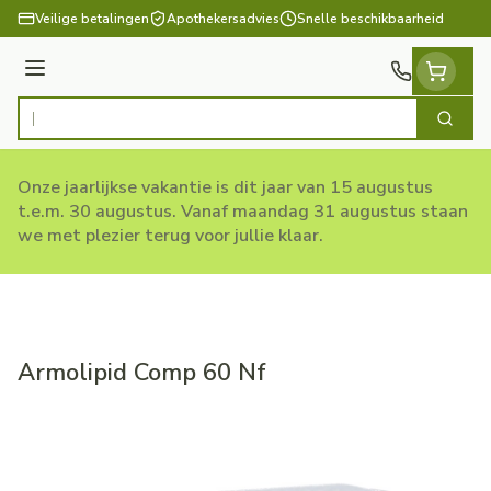
Ga naar de inhoud
Veilige betalingen
Apothekersadvies
Snelle beschikbaarheid
Menu
Zoek
Product, merk, categorie...
Onze jaarlijkse vakantie is dit jaar van 15 augustus
t.e.m. 30 augustus. Vanaf maandag 31 augustus staan
we met plezier terug voor jullie klaar.
Armolipid Comp 60 Nf