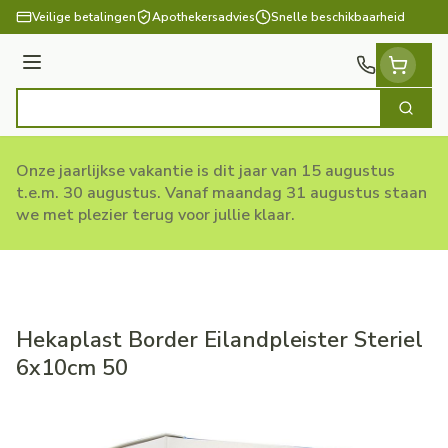
Ga naar de inhoud
Veilige betalingen
Apothekersadvies
Snelle beschikbaarheid
Menu
Zoek
Product, merk, categorie...
Onze jaarlijkse vakantie is dit jaar van 15 augustus
t.e.m. 30 augustus. Vanaf maandag 31 augustus staan
we met plezier terug voor jullie klaar.
Hekaplast Border Eilandpleister Steriel
6x10cm 50