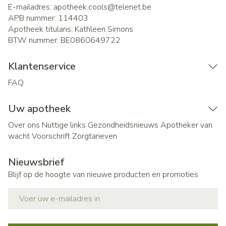
E-mailadres:
apotheek.cools@
telenet.be
APB nummer:
114403
Apotheek titularis:
Kathleen Simons
BTW nummer:
BE0860649722
Klantenservice
FAQ
Uw apotheek
Over ons
Nuttige links
Gezondheidsnieuws
Apotheker van
wacht
Voorschrift
Zorgtarieven
Nieuwsbrief
Blijf op de hoogte van nieuwe producten en promoties
E-mail adres