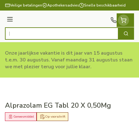
Ga naar de inhoud
Veilige betalingen
Apothekersadvies
Snelle beschikbaarheid
Menu
Zoek
Product, merk, categorie...
Onze jaarlijkse vakantie is dit jaar van 15 augustus
t.e.m. 30 augustus. Vanaf maandag 31 augustus staan
we met plezier terug voor jullie klaar.
Alprazolam EG Tabl 20 X 0,50Mg
Geneesmiddel
Op voorschrift