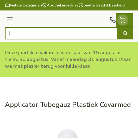
Ga naar de inhoud
Veilige betalingen
Apothekersadvies
Snelle beschikbaarheid
Menu
Zoek
Product, merk, categorie...
Onze jaarlijkse vakantie is dit jaar van 15 augustus
t.e.m. 30 augustus. Vanaf maandag 31 augustus staan
we met plezier terug voor jullie klaar.
Applicator Tubegauz Plastiek Covarmed