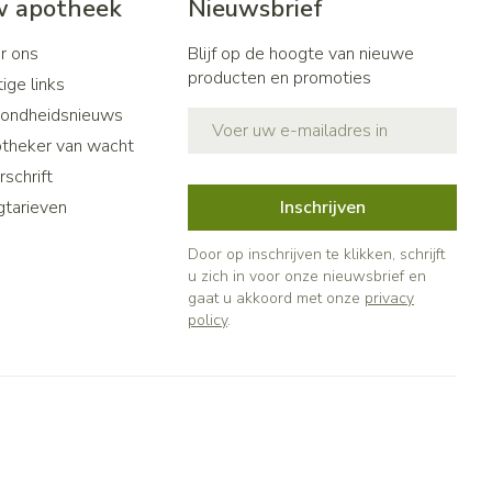
 apotheek
Nieuwsbrief
r ons
Blijf op de hoogte van nieuwe
producten en promoties
ige links
ondheidsnieuws
E-mail adres
theker van wacht
schrift
gtarieven
Inschrijven
Door op inschrijven te klikken, schrijft
u zich in voor onze nieuwsbrief en
gaat u akkoord met onze
privacy
policy
.