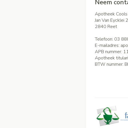
Neem conta
Apotheek Cools
Jan Van Eycklei 
2840
Reet
Telefoon:
03 88
E-mailadres:
apo
APB nummer:
1
Apotheek titular
BTW nummer:
B