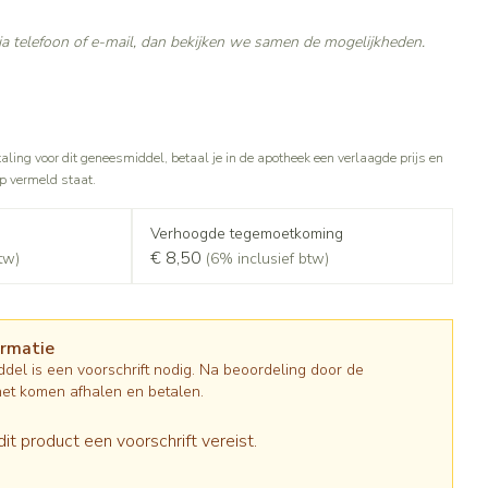
Gezichtsreiniging -
Sondes, baxters en catheters
asjes - antiviraal
ontschminken
ouche
diabetes producten
a telefoon of e-mail, dan bekijken we samen de mogelijkheden.
Afslanken
Sondes
oor insulinespuiten
Reinigingsmelk, - crème, -olie en
Accessoires
tering
Accessoires voor sondes
nwerende middelen
gel
r
Baxters
Tonic - lotion
Homeopathie
taling voor dit geneesmiddel, betaal je in de apotheek een verlaagde prijs en
Catheters
Micellair water
op vermeld staat.
 en geurproducten
Specifiek voor de ogen
jes
Zware benen
Pillendozen en accessoires
Verhoogde tegemoetkoming
Toon meer
atje
€ 8,50
tw)
(6% inclusief btw)
Tabletten
k voor mannen
res
Creme, gel en spray
Gezichtsverzorging
verzorging
Mondmaskers
ties
ormatie
t
enten
Pigmentstoornissen
del is een voorschrift nodig. Na beoordeling door de
gische en anti
Diverse geneesmiddelen
verzorging
Gevoelige huid - geïrriteerde huid
het komen afhalen en betalen.
toire middelen
Bandages en Orthopedie -
orthopedische verbanden
Gemengde huid
ende middelen
dit product een voorschrift vereist.
ie
Diergeneesmiddelen
Doffe huid
m
Buik
ng en zuurstof