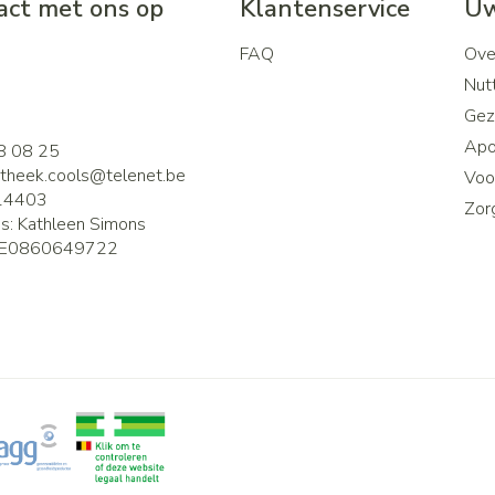
ct met ons op
Klantenservice
Uw
FAQ
Ove
2
Nutt
Gez
Apo
8 08 25
theek.cools@
telenet.be
Voor
14403
Zor
is:
Kathleen Simons
E0860649722