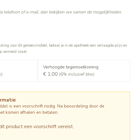
Gezichtsreiniging -
Sondes, baxters en catheters
asjes - antiviraal
ontschminken
ouche
diabetes producten
a telefoon of e-mail, dan bekijken we samen de mogelijkheden.
Afslanken
Sondes
oor insulinespuiten
Reinigingsmelk, - crème, -olie en
Accessoires
tering
Accessoires voor sondes
nwerende middelen
gel
r
Baxters
Tonic - lotion
Homeopathie
taling voor dit geneesmiddel, betaal je in de apotheek een verlaagde prijs en
Catheters
Micellair water
op vermeld staat.
 en geurproducten
Specifiek voor de ogen
jes
Zware benen
Pillendozen en accessoires
Verhoogde tegemoetkoming
Toon meer
atje
€ 1,00
w)
(6% inclusief btw)
Tabletten
k voor mannen
res
Creme, gel en spray
Gezichtsverzorging
verzorging
Mondmaskers
ties
ormatie
t
enten
Pigmentstoornissen
del is een voorschrift nodig. Na beoordeling door de
gische en anti
Diverse geneesmiddelen
verzorging
Gevoelige huid - geïrriteerde huid
het komen afhalen en betalen.
toire middelen
Bandages en Orthopedie -
orthopedische verbanden
Gemengde huid
ende middelen
dit product een voorschrift vereist.
ie
Diergeneesmiddelen
Doffe huid
m
Buik
ng en zuurstof