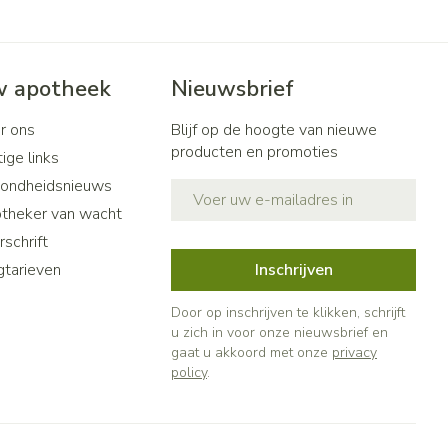
 apotheek
Nieuwsbrief
r ons
Blijf op de hoogte van nieuwe
producten en promoties
ige links
ondheidsnieuws
E-mail adres
theker van wacht
schrift
gtarieven
Inschrijven
Door op inschrijven te klikken, schrijft
u zich in voor onze nieuwsbrief en
gaat u akkoord met onze
privacy
policy
.