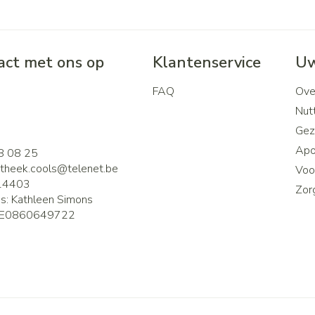
ct met ons op
Klantenservice
Uw
FAQ
Ove
2
Nutt
Gez
Apo
8 08 25
theek.cools@
telenet.be
Voor
14403
Zor
is:
Kathleen Simons
E0860649722