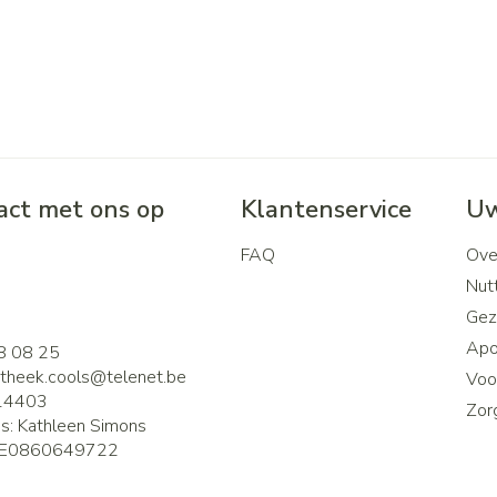
ct met ons op
Klantenservice
Uw
FAQ
Ove
2
Nutt
Gez
Apo
8 08 25
theek.cools@
telenet.be
Voor
14403
Zor
is:
Kathleen Simons
E0860649722