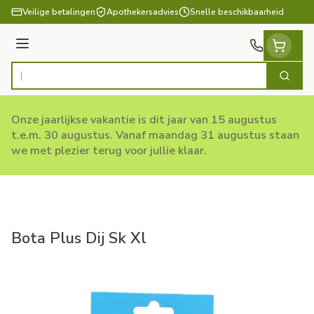
Ga naar de inhoud
Veilige betalingen
Apothekersadvies
Snelle beschikbaarheid
Menu
Zoek
Product, merk, categorie...
Onze jaarlijkse vakantie is dit jaar van 15 augustus
t.e.m. 30 augustus. Vanaf maandag 31 augustus staan
we met plezier terug voor jullie klaar.
Bota Plus Dij Sk Xl