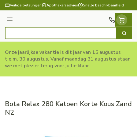
Ga naar de inhoud
Veilige betalingen
Apothekersadvies
Snelle beschikbaarheid
Menu
Zoek
Product, merk, categorie...
Onze jaarlijkse vakantie is dit jaar van 15 augustus
t.e.m. 30 augustus. Vanaf maandag 31 augustus staan
we met plezier terug voor jullie klaar.
Bota Relax 280 Katoen Korte Kous Zand
N2