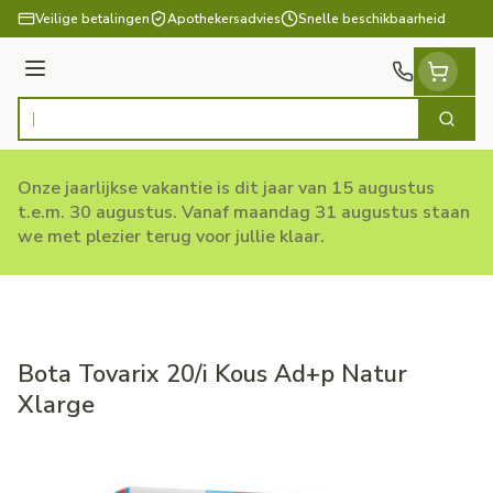
Ga naar de inhoud
Veilige betalingen
Apothekersadvies
Snelle beschikbaarheid
Menu
Zoek
Product, merk, categorie...
Onze jaarlijkse vakantie is dit jaar van 15 augustus
t.e.m. 30 augustus. Vanaf maandag 31 augustus staan
we met plezier terug voor jullie klaar.
Bota Tovarix 20/i Kous Ad+p Natur
Xlarge