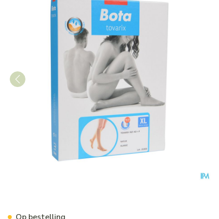
Bota Tovarix 20/i Kous Ad+p 
Op bestelling