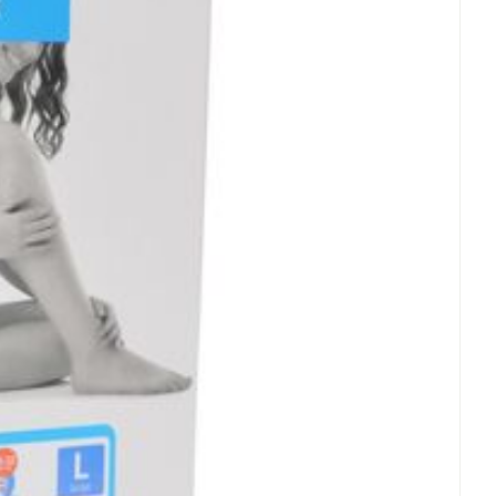
 wasprogramma op 30°C) met fijn vloeibaar wasmiddel
onder wasverzachter, overvloedig en grondig naspoelen.
en niet strijken.
l in een handdoek rollen.
temperatuur, verwijderd van een warmtebron en niet in
laats, afgesloten van het licht.
et crème, olie of zalf.
ik en eigenmachtig aangebrachte veranderingen vervalt