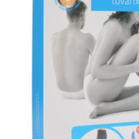
Machinewasbaar (fijn
(Bota Renovelastic) z
Niet chemisch reinigen 
Niet wringen, eventuee
Laten drogen op kamer
de zon.
Bewaren op een droge p
Niet samen gebruiken m
Bij onvakkundig gebru
elke aansprakelijkheid.