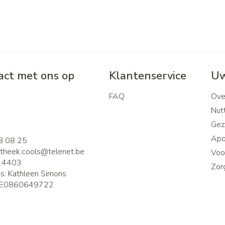
ct met ons op
Klantenservice
Uw
FAQ
Ove
2
Nutt
Gez
Apo
8 08 25
theek.cools@
telenet.be
Voor
14403
Zor
is:
Kathleen Simons
E0860649722