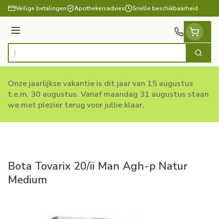
Ga naar de inhoud
Veilige betalingen
Apothekersadvies
Snelle beschikbaarheid
Menu
Zoek
Product, merk, categorie...
Onze jaarlijkse vakantie is dit jaar van 15 augustus
t.e.m. 30 augustus. Vanaf maandag 31 augustus staan
we met plezier terug voor jullie klaar.
Bota Tovarix 20/ii Man Agh-p Natur
Medium