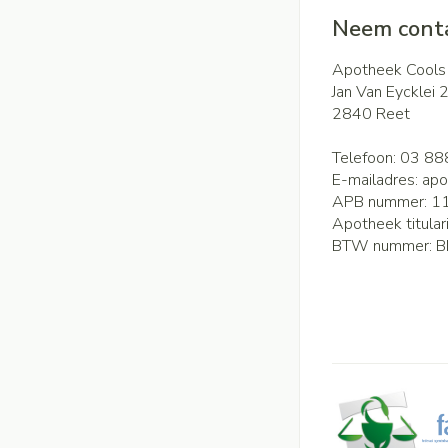
Neem conta
Apotheek Cools
Jan Van Eycklei 
2840
Reet
Telefoon:
03 88
E-mailadres:
apo
APB nummer:
1
Apotheek titular
BTW nummer:
B