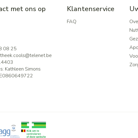
ct met ons op
Klantenservice
Uw
FAQ
Ove
2
Nutt
Gez
Apo
8 08 25
theek.cools@
telenet.be
Voor
14403
Zor
is:
Kathleen Simons
E0860649722