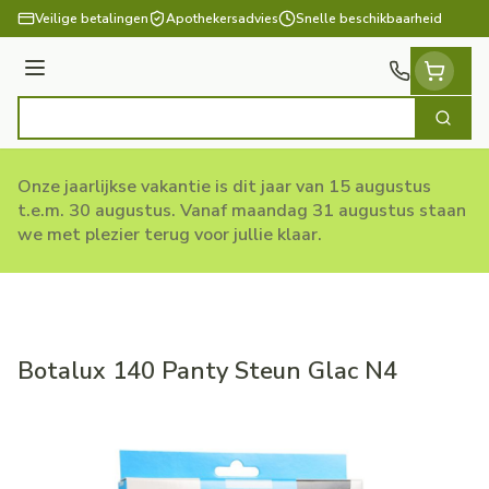
Ga naar de inhoud
Veilige betalingen
Apothekersadvies
Snelle beschikbaarheid
Menu
Zoek
Product, merk, categorie...
Onze jaarlijkse vakantie is dit jaar van 15 augustus
t.e.m. 30 augustus. Vanaf maandag 31 augustus staan
we met plezier terug voor jullie klaar.
Botalux 140 Panty Steun Glac N4