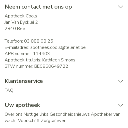
Neem contact met ons op
Apotheek Cools
Jan Van Eycklei 2
2840
Reet
Telefoon:
03 888 08 25
E-mailadres:
apotheek.cools@
telenet.be
APB nummer:
114403
Apotheek titularis:
Kathleen Simons
BTW nummer:
BE0860649722
Klantenservice
FAQ
Uw apotheek
Over ons
Nuttige links
Gezondheidsnieuws
Apotheker van
wacht
Voorschrift
Zorgtarieven