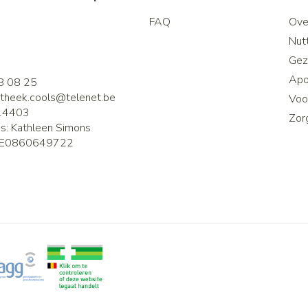
FAQ
Ove
2
Nutt
Gez
Apo
8 08 25
theek.cools@
telenet.be
Voor
14403
Zor
is:
Kathleen Simons
E0860649722