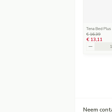
Tena Bed Plu
€ 16,39
€ 13,11
Aantal
Neem conta