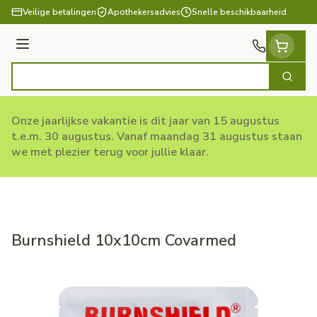
Ga naar de inhoud
Veilige betalingen
Apothekersadvies
Snelle beschikbaarheid
Menu
Zoek
Product, merk, categorie...
Onze jaarlijkse vakantie is dit jaar van 15 augustus
t.e.m. 30 augustus. Vanaf maandag 31 augustus staan
we met plezier terug voor jullie klaar.
Burnshield 10x10cm Covarmed