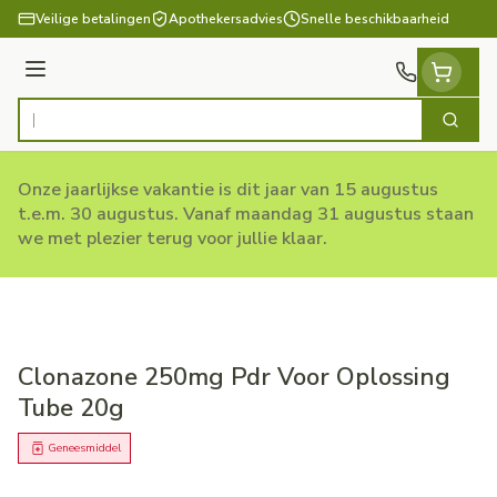
Ga naar de inhoud
Veilige betalingen
Apothekersadvies
Snelle beschikbaarheid
Menu
Zoek
Product, merk, categorie...
Onze jaarlijkse vakantie is dit jaar van 15 augustus
t.e.m. 30 augustus. Vanaf maandag 31 augustus staan
we met plezier terug voor jullie klaar.
Clonazone 250mg Pdr Voor Oplossing
Tube 20g
Geneesmiddel