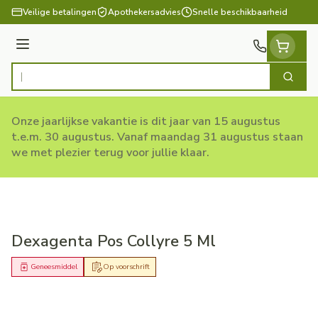
Ga naar de inhoud
Veilige betalingen
Apothekersadvies
Snelle beschikbaarheid
Menu
Zoek
Product, merk, categorie...
Onze jaarlijkse vakantie is dit jaar van 15 augustus
t.e.m. 30 augustus. Vanaf maandag 31 augustus staan
we met plezier terug voor jullie klaar.
Dexagenta Pos Collyre 5 Ml
Geneesmiddel
Op voorschrift