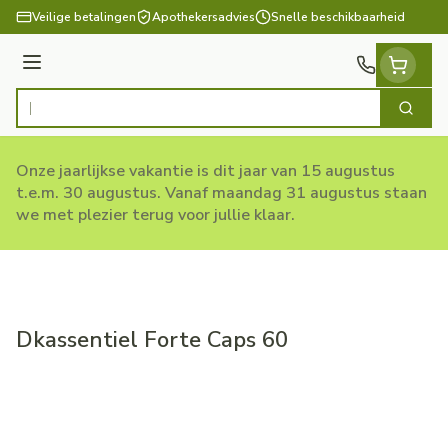
Ga naar de inhoud
Veilige betalingen
Apothekersadvies
Snelle beschikbaarheid
Menu
Zoek
Product, merk, categorie...
Onze jaarlijkse vakantie is dit jaar van 15 augustus
t.e.m. 30 augustus. Vanaf maandag 31 augustus staan
we met plezier terug voor jullie klaar.
Dkassentiel Forte Caps 60