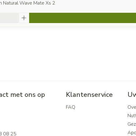
n Natural Wave Mate Xs 2
ct met ons op
Klantenservice
Uw
FAQ
Ove
2
Nutt
Gez
Apo
8 08 25