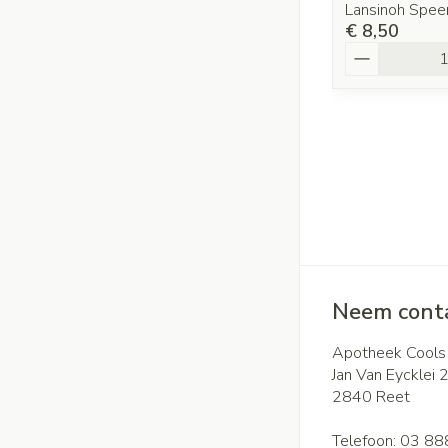
Lansinoh Spee
€ 8,50
Aantal
Neem conta
Apotheek Cools
Jan Van Eycklei 
2840
Reet
Telefoon:
03 88