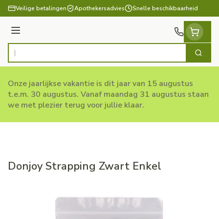
Ga naar de inhoud
Veilige betalingen
Apothekersadvies
Snelle beschikbaarheid
Menu
Zoek
Product, merk, categorie...
Onze jaarlijkse vakantie is dit jaar van 15 augustus
t.e.m. 30 augustus. Vanaf maandag 31 augustus staan
we met plezier terug voor jullie klaar.
Donjoy Strapping Zwart Enkel