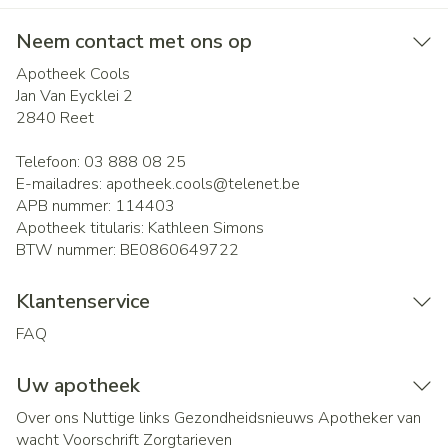
Neem contact met ons op
Apotheek Cools
Jan Van Eycklei 2
2840
Reet
Telefoon:
03 888 08 25
E-mailadres:
apotheek.cools@
telenet.be
APB nummer:
114403
Apotheek titularis:
Kathleen Simons
BTW nummer:
BE0860649722
Klantenservice
FAQ
Uw apotheek
Over ons
Nuttige links
Gezondheidsnieuws
Apotheker van
wacht
Voorschrift
Zorgtarieven