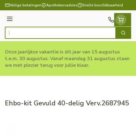
Ga naar de inhoud
Veilige betalingen
Apothekersadvies
Snelle beschikbaarheid
Menu
Zoek
Product, merk, categorie...
Onze jaarlijkse vakantie is dit jaar van 15 augustus
t.e.m. 30 augustus. Vanaf maandag 31 augustus staan
we met plezier terug voor jullie klaar.
Ehbo-kit Gevuld 40-delig Verv.2687945