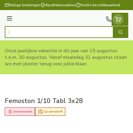
Ga naar de inhoud
Veilige betalingen
Apothekersadvies
Snelle beschikbaarheid
Menu
Zoek
Product, merk, categorie...
Onze jaarlijkse vakantie is dit jaar van 15 augustus
t.e.m. 30 augustus. Vanaf maandag 31 augustus staan
we met plezier terug voor jullie klaar.
Femoston 1/10 Tabl 3x28
Geneesmiddel
Op voorschrift