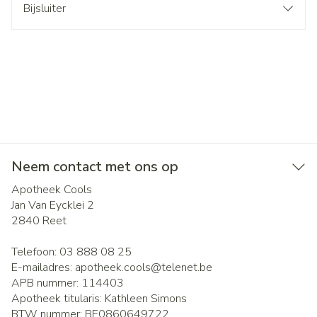
Bijsluiter
Neem contact met ons op
Apotheek Cools
Jan Van Eycklei 2
2840
Reet
Telefoon:
03 888 08 25
E-mailadres:
apotheek.cools@
telenet.be
APB nummer:
114403
Apotheek titularis:
Kathleen Simons
BTW nummer:
BE0860649722