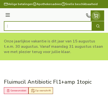
Ga naar de inhoud
Veilige betalingen
Apothekersadvies
Snelle beschikbaarheid
Menu
Zoek
Product, merk, categorie...
Onze jaarlijkse vakantie is dit jaar van 15 augustus
t.e.m. 30 augustus. Vanaf maandag 31 augustus staan
we met plezier terug voor jullie klaar.
Fluimucil Antibiotic Fl1+amp 1topic
Geneesmiddel
Op voorschrift