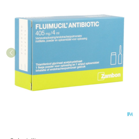
Fluimucil Antibiotic Fl1+amp 