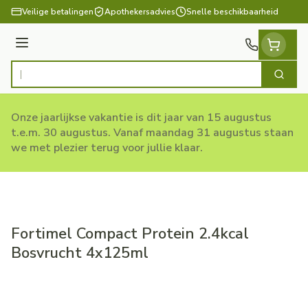
Ga naar de inhoud
Veilige betalingen
Apothekersadvies
Snelle beschikbaarheid
Menu
Zoek
Product, merk, categorie...
Onze jaarlijkse vakantie is dit jaar van 15 augustus
t.e.m. 30 augustus. Vanaf maandag 31 augustus staan
we met plezier terug voor jullie klaar.
Fortimel Compact Protein 2.4kcal
Bosvrucht 4x125ml