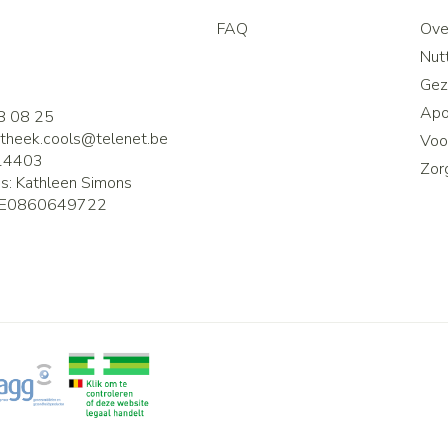
FAQ
Ove
2
Nutt
Gez
Apo
8 08 25
theek.cools@
telenet.be
Voor
14403
Zor
is:
Kathleen Simons
E0860649722