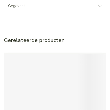
Gegevens
Gerelateerde producten
Navigeren door de elementen van de carrousel is mogelijk met d
Druk om carrousel over te slaan
Druk op om naar carrouselnavigatie te gaan