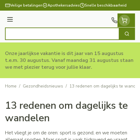
Ga naar de inhoud
Veilige betalingen
Apothekersadvies
Snelle beschikbaarheid
Menu
Zoek
Product, merk, categorie...
Onze jaarlijkse vakantie is dit jaar van 15 augustus
t.e.m. 30 augustus. Vanaf maandag 31 augustus staan
we met plezier terug voor jullie klaar.
Home
/
Gezondheidsnieuws
/
13 redenen om dagelijks te wande
13 redenen om dagelijks te
wandelen
Het vliegt je om de oren: sport is gezond, en we moeten
allemaal sporten. Maar sport is vaak tijdrovend en vraagt