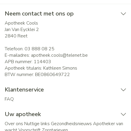
Neem contact met ons op
Apotheek Cools
Jan Van Eycklei 2
2840
Reet
Telefoon:
03 888 08 25
E-mailadres:
apotheek.cools@
telenet.be
APB nummer:
114403
Apotheek titularis:
Kathleen Simons
BTW nummer:
BE0860649722
Klantenservice
FAQ
Uw apotheek
Over ons
Nuttige links
Gezondheidsnieuws
Apotheker van
wacht
Voorschrift
Zorgtarieven