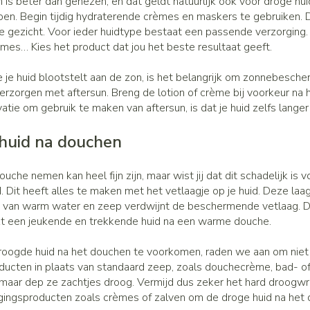
is beter dan genezen, en dat geldt natuurlijk ook voor droge huid
Make-up 
Nagels
Toon mee
n. Begin tijdig hydraterende crèmes en maskers te gebruiken. Dit 
 inhalatie
Badkame
gebruiks
re
 je gezicht. Voor ieder huidtype bestaat een passende verzorging.
Nagellak
Bed
èmes… Kies het product dat jou het beste resultaat geeft.
Eyeliner 
Anti tumor middelen
Oor
el
Kalk- en schimmelnagels
Doorligge
Mascara
 je huid blootstelt aan de zon, is het belangrijk om zonnebesche
Nagelbijten
 verzorgen met aftersun. Breng de lotion of crème bij voorkeur na
Toon mee
Oogscha
atie om gebruik te maken van aftersun, is dat je huid zelfs langer
Nagelversterkend
Neus
Toon mee
nborstels
Toon meer
huid na douchen
Tablette
Snurken
Neusspra
Supplementen
uche nemen kan heel fijn zijn, maar wist jij dat dit schadelijk is
d. Dit heeft alles te maken met het vetlaagje op je huid. Deze la
 van warm water en zeep verdwijnt de beschermende vetlaag. Daa
t een jeukende en trekkende huid na een warme douche.
oogde huid na het douchen te voorkomen, raden we aan om niet t
ucten in plaats van standaard zeep, zoals douchecrème, bad- of 
aar dep ze zachtjes droog. Vermijd dus zeker het hard droogwrijve
gingsproducten zoals crèmes of zalven om de droge huid na het