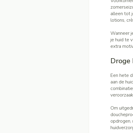
Voorkomen 
Handhygiëne
Batterijen
zomerseizoe
Massagebalsem en
Manicure & pedicu
alleen tot
Toebehoren
lotions, cr
Steriel materiaal
Hormonaal stels
Mond
Wanneer je
je huid te
Droge mond
extra motiv
Gynaecologie
Elektrische tande
Droge 
Interdentaal - flos
Kunstgebit
Een hete do
aan de hui
Toon meer
combinatie
veroorzaak
Om uitgedr
doucheprod
opdrogen, m
huidverzor