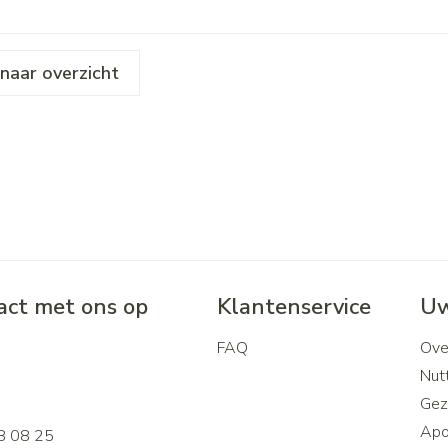
naar overzicht
ct met ons op
Klantenservice
Uw
FAQ
Ove
2
Nutt
Gez
Apo
8 08 25