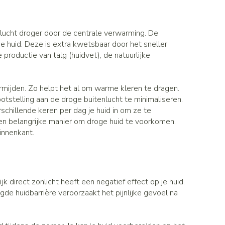
Gezichtsreiniging -
Sondes, baxters en catheters
asjes - antiviraal
ontschminken
ouche
diabetes producten
Afslanken
Sondes
oor insulinespuiten
lucht droger door de centrale verwarming. De
Reinigingsmelk, - crème, -olie en
Accessoires
tering
Accessoires voor sondes
e huid. Deze is extra kwetsbaar door het sneller
nwerende middelen
gel
r
productie van talg (huidvet), de natuurlijke
Baxters
Tonic - lotion
Homeopathie
Catheters
Micellair water
 en geurproducten
rmijden. Zo helpt het al om warme kleren te dragen.
Specifiek voor de ogen
jes
tstelling aan de droge buitenlucht te minimaliseren.
Zware benen
Pillendozen en accessoires
chillende keren per dag je huid in om ze te
Toon meer
atje
en belangrijke manier om droge huid te voorkomen.
Tabletten
k voor mannen
binnenkant.
res
Creme, gel en spray
Gezichtsverzorging
verzorging
Mondmaskers
ties
t
enten
Pigmentstoornissen
gische en anti
Diverse geneesmiddelen
verzorging
Gevoelige huid - geïrriteerde huid
 direct zonlicht heeft een negatief effect op je huid.
toire middelen
Bandages en Orthopedie -
e huidbarrière veroorzaakt het pijnlijke gevoel na
orthopedische verbanden
Gemengde huid
ende middelen
ie
Diergeneesmiddelen
Doffe huid
m
Buik
ng en zuurstof