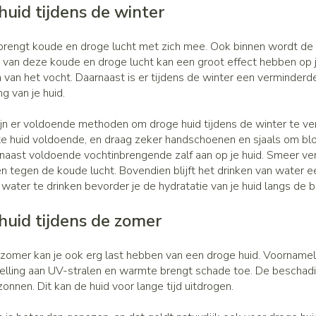
huid tijdens de winter
Zenuwstelsel
Koortsbla
essoires
Ogen
Podologie
Bad en d
Overige 
categorie
Jeuk
Oren
Neus
Cold - Hot therapie - warm/koud
Naalden v
brengt koude en droge lucht met zich mee. Ook binnen wordt de 
Spieren en gewrichten
Spijsver
 van deze koude en droge lucht kan een groot effect hebben op j
Insecte
Slapeloosheid, spanning en
teerde huid en
Oordopjes
Keel
Verbanddozen
Toon mee
categorie
Luizen
van het vocht. Daarnaast is er tijdens de winter een verminderde 
stress
g
gerie
Oorreiniging
Botten, spieren en gewrichten
Medische hulpmiddelen
g van je huid.
tegorie
ren
Stoma
Oordruppels
Toon meer
Toon meer
Parfums
ijn er voldoende methoden om droge huid tijdens de winter te ve
Acne
Stoppen met roken
Stomazak
e huid voldoende, en draag zeker handschoenen en sjaals om bloo
naast voldoende vochtinbrengende zalf aan op je huid. Smeer vers
Voeten en benen
Diagnosetesten en
sel
Stomapla
 tegen de koude lucht. Bovendien blijft het drinken van water e
meetapparatuur
Specifie
water te drinken bevorder je de hydratatie van je huid langs de 
Droge voeten, eelt en kloven
Accessoi
Ogen
Infecties
Alcoholtest
Lichaams
Blaren
huid tijdens de zomer
Ooginfec
Bloeddrukmeter
Deodoran
Instrum
Eelt
Anti aller
Cholesteroltest
Immuniteit
Gezichts
zomer kan je ook erg last hebben van een droge huid. Voornamelijk
Eksteroog - likdoorn
inflamma
mhoest
elling aan UV-stralen en warmte brengt schade toe. De beschadigd
Hartslagmeter
Toon meer
Ontzwell
onnen. Dit kan de huid voor lange tijd uitdrogen.
Ergonom
hoest en
Make-up
Toon meer
Glaucoo
Allergie
Ademhali