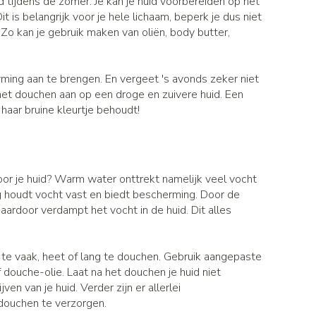
 tijdens de zomer. Je kan je huid voorbereiden op het
penselen en
Toon meer
r
Arm
is belangrijk voor je hele lichaam, beperk je dus niet
r
voorwerpen
 Zo kan je gebruik maken van oliën, body butter,
Elleboog
Haar
- oogpotlood
Zelfbruiner
Enkel en voet
n - decubitis
rming aan te brengen. En vergeet 's avonds zeker niet
Toon meer
 het douchen aan op een droge en zuivere huid. Een
r
duw
 haar bruine kleurtje behoudt!
Scheren
r
n
ys en -druppels
CBD
 voor je huid? Warm water onttrekt namelijk veel vocht
ag houdt vocht vast en biedt bescherming. Door de
rdoor verdampt het vocht in de huid. Dit alles
e vaak, heet of lang te douchen. Gebruik aangepaste
douche-olie. Laat na het douchen je huid niet
n van je huid. Verder zijn er allerlei
 douchen te verzorgen.