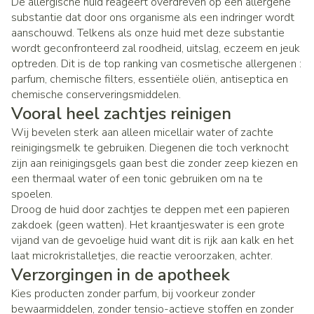
De allergische huid reageert overdreven op een allergene
substantie dat door ons organisme als een indringer wordt
aanschouwd. Telkens als onze huid met deze substantie
wordt geconfronteerd zal roodheid, uitslag, eczeem en jeuk
optreden. Dit is de top ranking van cosmetische allergenen :
parfum, chemische filters, essentiële oliën, antiseptica en
chemische conserveringsmiddelen.
Vooral heel zachtjes reinigen
Wij bevelen sterk aan alleen micellair water of zachte
reinigingsmelk te gebruiken. Diegenen die toch verknocht
zijn aan reinigingsgels gaan best die zonder zeep kiezen en
een thermaal water of een tonic gebruiken om na te
spoelen.
Droog de huid door zachtjes te deppen met een papieren
zakdoek (geen watten). Het kraantjeswater is een grote
vijand van de gevoelige huid want dit is rijk aan kalk en het
laat microkristalletjes, die reactie veroorzaken, achter.
Verzorgingen in de apotheek
Kies producten zonder parfum, bij voorkeur zonder
bewaarmiddelen, zonder tensio-actieve stoffen en zonder