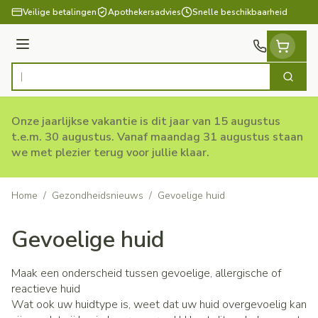
Ga naar de inhoud
Veilige betalingen
Apothekersadvies
Snelle beschikbaarheid
Menu
Zoek
Product, merk, categorie...
Onze jaarlijkse vakantie is dit jaar van 15 augustus
t.e.m. 30 augustus. Vanaf maandag 31 augustus staan
we met plezier terug voor jullie klaar.
Home
/
Gezondheidsnieuws
/
Gevoelige huid
Gevoelige huid
Maak een onderscheid tussen gevoelige, allergische of
reactieve huid
Wat ook uw huidtype is, weet dat uw huid overgevoelig kan